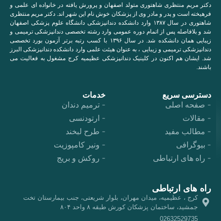
دکتر مریم منتظری شاهتوری متولد اصفهان و پرورش یافته در خانواده ای علمی و
فرهیخته است و پدر و مادر وی از پزشکان خوش نام این شهر اند. دکتر مریم منتظری
شاهتوری در سال ۱۳۸۷ وارد دانشکده دندانپزشکی دانشگاه علوم پزشکی اصفهان
شد و بلافاصله پس از اتمام دوره عمومی وارد رشته تخصصی دندانپزشکی ترمیمی و
زیبایی همان دانشکده شد. در سال ۱۳۹۶ با کسب رتبه برتر آزمون بورد تخصصی
دندانپزشکی ترمیمی و زیبایی ، به عنوان هیئت علمی وارد دانشکده دندانپزشکی البرز
شد. ایشان هم اکنون در کلینیک دندانپزشکی عظیمیه کرج مشغول به فعالیت می
باشند.
دسترسی سریع
خدمات
صفحه اصلی
ترمیم دندان
مقالات
ارتودنسی
مطالب مفید
طرح لبخند
بیوگرافی
ونیر کامپوزیت
راه های ارتباطی
روکش و بریج
راه های ارتباطی
کرج ، عظیمیه، میدان مهران، بلوار شریعتی، جنب بیمارستان تخت
جمشید، ساختمان پزشکان کورش طبقه ۸ واحد ۸۰۴
02632529735