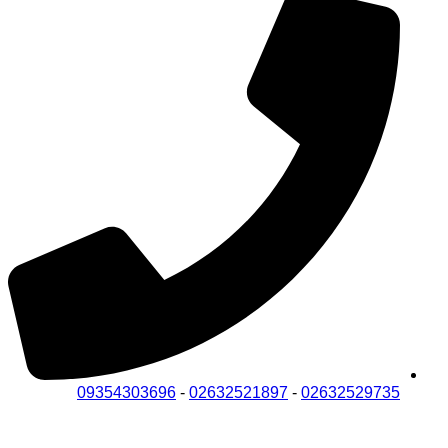
09354303696
-
02632521897
-
02632529735