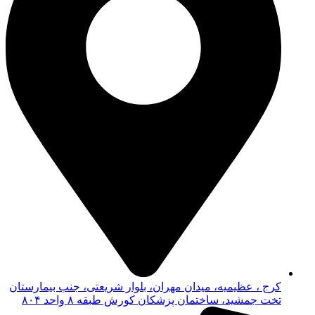
کرج ، عظیمیه، میدان مهران، بلوار شریعتی، جنب بیمارستان
تخت جمشید، ساختمان پزشکان کورش طبقه ۸ واحد ۸۰۴