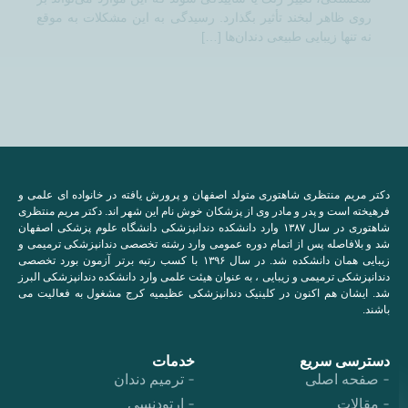
روی ظاهر لبخند تأثیر بگذارد. رسیدگی به این مشکلات به موقع
نه تنها زیبایی طبیعی دندان‌ها […]
دکتر مریم منتظری شاهتوری متولد اصفهان و پرورش یافته در خانواده ای علمی و
فرهیخته است و پدر و مادر وی از پزشکان خوش نام این شهر اند. دکتر مریم منتظری
شاهتوری در سال ۱۳۸۷ وارد دانشکده دندانپزشکی دانشگاه علوم پزشکی اصفهان
شد و بلافاصله پس از اتمام دوره عمومی وارد رشته تخصصی دندانپزشکی ترمیمی و
زیبایی همان دانشکده شد. در سال ۱۳۹۶ با کسب رتبه برتر آزمون بورد تخصصی
دندانپزشکی ترمیمی و زیبایی ، به عنوان هیئت علمی وارد دانشکده دندانپزشکی البرز
شد. ایشان هم اکنون در کلینیک دندانپزشکی عظیمیه کرج مشغول به فعالیت می
باشند.
دسترسی سریع
خدمات
صفحه اصلی
ترمیم دندان
مقالات
ارتودنسی