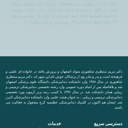
است که از روکش‌ دندان استفاده می‌کنند. این مشکل ممکن
است به دلایل مختلفی از جمله باقی‌ماندن ذرات غذایی، عفونت
یا تجمع باکتری‌ها ایجاد شود. بسیاری از افراد از خود می‌پرسند
که چگونه بوی بد دندان را از بین ببریم؟ و این سوال […]
دکتر مریم منتظری شاهتوری متولد اصفهان و پرورش یافته در خانواده ای علمی و
فرهیخته است و پدر و مادر وی از پزشکان خوش نام این شهر اند. دکتر مریم منتظری
شاهتوری در سال ۱۳۸۷ وارد دانشکده دندانپزشکی دانشگاه علوم پزشکی اصفهان
شد و بلافاصله پس از اتمام دوره عمومی وارد رشته تخصصی دندانپزشکی ترمیمی و
زیبایی همان دانشکده شد. در سال ۱۳۹۶ با کسب رتبه برتر آزمون بورد تخصصی
دندانپزشکی ترمیمی و زیبایی ، به عنوان هیئت علمی وارد دانشکده دندانپزشکی البرز
شد. ایشان هم اکنون در کلینیک دندانپزشکی عظیمیه کرج مشغول به فعالیت می
باشند.
دسترسی سریع
خدمات