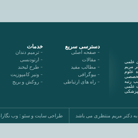
دسترسی سریع
خدمات
صفحه اصلی
ترمیم دندان
مقالات
ارتودنسی
ی علمی
ر مریم
مطالب مفید
طرح لبخند
نشگاه علوم
بیوگرافی
ونیر کامپوزیت
 تخصصی
 دانشکده شد. در سال ۱۳۹۶ با کسب رتبه
راه های ارتباطی
روکش و بریج
ت علمی
نپزشکی
به دکتر مریم منتظری می باشد
طراحی سایت
و
سئو
:
وب نگارا