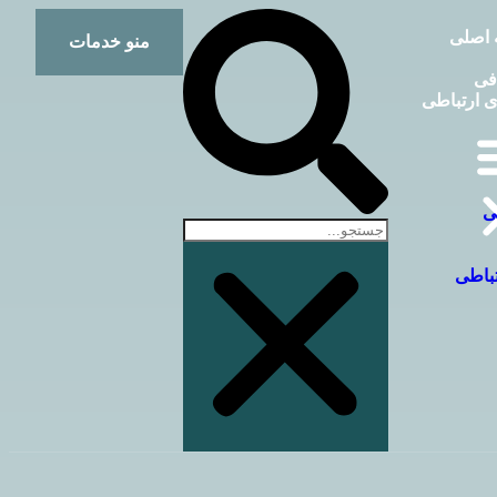
اصلی
منو خدمات
فی
ی ارتباطی
ی
تباطی