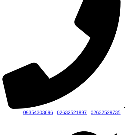
09354303696
-
02632521897
-
02632529735