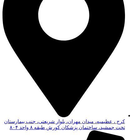
کرج ، عظیمیه، میدان مهران، بلوار شریعتی، جنب بیمارستان
تخت جمشید، ساختمان پزشکان کورش طبقه ۸ واحد ۸۰۴