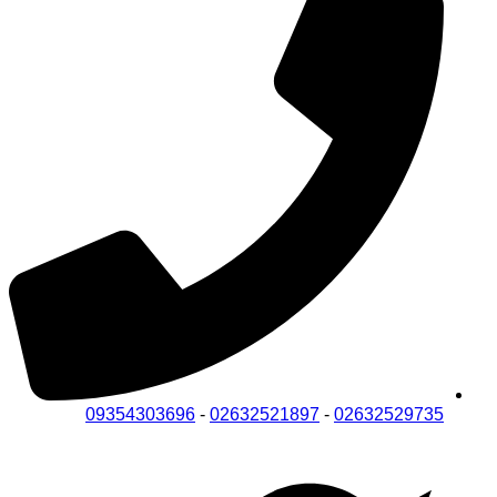
09354303696
-
02632521897
-
02632529735