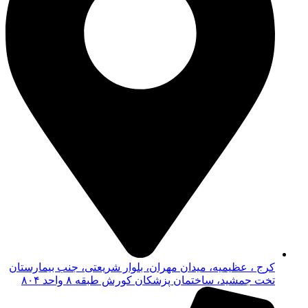
کرج ، عظیمیه، میدان مهران، بلوار شریعتی، جنب بیمارستان
تخت جمشید، ساختمان پزشکان کورش طبقه ۸ واحد ۸۰۴