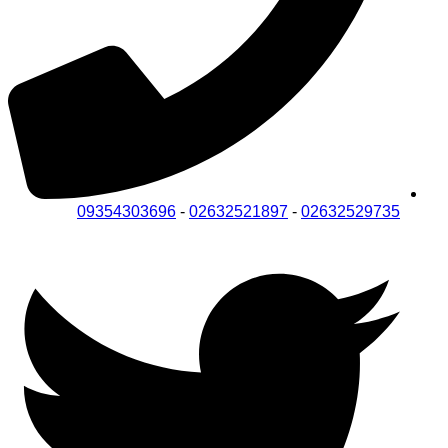
09354303696
-
02632521897
-
02632529735