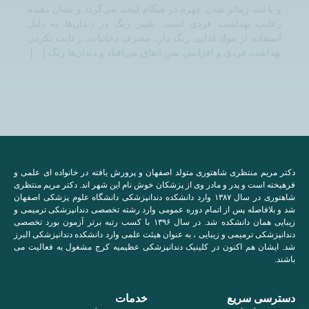
و باعث زیباتر شدن چهره در هنگام لبخند می‌گردد و نشان دهنده
رعایت بهداشت فردی است. تغییر رنگ در دندان‌ها به دلیل
استفاده از مواد غذایی رنگ دار، مصرف دخانیات، رعایت نکردن
بهداشت فردی و افزایش سن اتفاق می‌افتاد و دندان‌ها رنگ […]
دکتر مریم منتظری شاهتوری متولد اصفهان و پرورش یافته در خانواده ای علمی و
فرهیخته است و پدر و مادر وی از پزشکان خوش نام این شهر اند. دکتر مریم منتظری
شاهتوری در سال ۱۳۸۷ وارد دانشکده دندانپزشکی دانشگاه علوم پزشکی اصفهان
شد و بلافاصله پس از اتمام دوره عمومی وارد رشته تخصصی دندانپزشکی ترمیمی و
زیبایی همان دانشکده شد. در سال ۱۳۹۶ با کسب رتبه برتر آزمون بورد تخصصی
دندانپزشکی ترمیمی و زیبایی ، به عنوان هیئت علمی وارد دانشکده دندانپزشکی البرز
شد. ایشان هم اکنون در کلینیک دندانپزشکی عظیمیه کرج مشغول به فعالیت می
باشند.
دسترسی سریع
خدمات