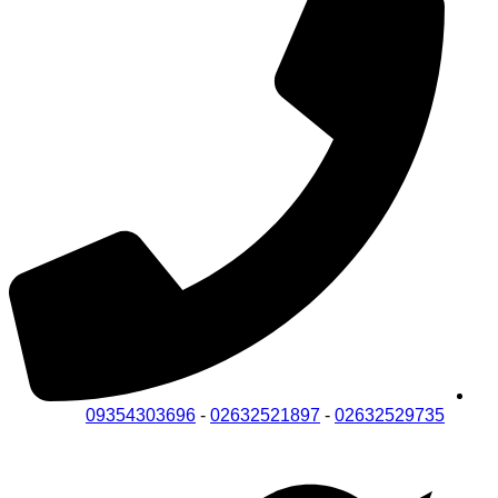
09354303696
-
02632521897
-
02632529735