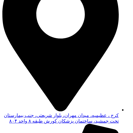
کرج ، عظیمیه، میدان مهران، بلوار شریعتی، جنب بیمارستان
تخت جمشید، ساختمان پزشکان کورش طبقه ۸ واحد ۸۰۴