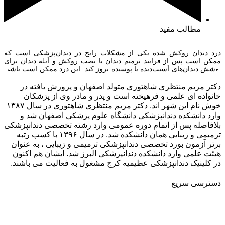
مطالب مفید
درد دندان روکش شده یکی از مشکلات رایج در دندان‌پزشکی است که
ممکن است پس از فرایند ترمیم دندان یا نصب روکش و آنله دندان برای
پوشش دندان‌های آسیب‌دیده یا پوسیده بروز کند. این درد ممکن است ناشی
از عوامل مختلفی باشد، از جمله درد بعد از تراشیدن دندان برای روکش،
حساسیت به تغییرات دما […]
دکتر مریم منتظری شاهتوری متولد اصفهان و پرورش یافته در
خانواده ای علمی و فرهیخته است و پدر و مادر وی از پزشکان
خوش نام این شهر اند. دکتر مریم منتظری شاهتوری در سال ۱۳۸۷
وارد دانشکده دندانپزشکی دانشگاه علوم پزشکی اصفهان شد و
بلافاصله پس از اتمام دوره عمومی وارد رشته تخصصی دندانپزشکی
ترمیمی و زیبایی همان دانشکده شد. در سال ۱۳۹۶ با کسب رتبه
برتر آزمون بورد تخصصی دندانپزشکی ترمیمی و زیبایی ، به عنوان
هیئت علمی وارد دانشکده دندانپزشکی البرز شد. ایشان هم اکنون
در کلینیک دندانپزشکی عظیمیه کرج مشغول به فعالیت می باشند.
دسترسی سریع