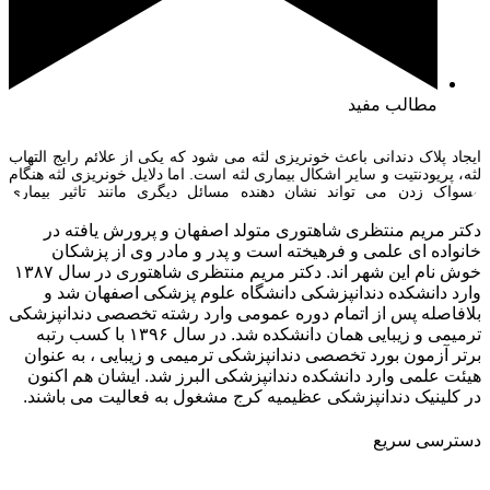
مطالب مفید
ایجاد پلاک دندانی باعث خونریزی لثه می شود که یکی از علائم رایج التهاب
لثه، پریودنتیت و سایر اشکال بیماری لثه است. اما دلایل خونریزی لثه هنگام
مسواک زدن می تواند نشان دهنده مسائل دیگری مانند تاثیر بیماری
پریودنتیت بر خون ریزی لثه، مصرف دخانیات و خونریزی لثه، انتخاب
مسواک نامناسب، برخورد شدید مسواک با […]
دکتر مریم منتظری شاهتوری متولد اصفهان و پرورش یافته در
خانواده ای علمی و فرهیخته است و پدر و مادر وی از پزشکان
خوش نام این شهر اند. دکتر مریم منتظری شاهتوری در سال ۱۳۸۷
وارد دانشکده دندانپزشکی دانشگاه علوم پزشکی اصفهان شد و
بلافاصله پس از اتمام دوره عمومی وارد رشته تخصصی دندانپزشکی
ترمیمی و زیبایی همان دانشکده شد. در سال ۱۳۹۶ با کسب رتبه
برتر آزمون بورد تخصصی دندانپزشکی ترمیمی و زیبایی ، به عنوان
هیئت علمی وارد دانشکده دندانپزشکی البرز شد. ایشان هم اکنون
در کلینیک دندانپزشکی عظیمیه کرج مشغول به فعالیت می باشند.
دسترسی سریع