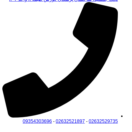
09354303696
-
02632521897
-
02632529735