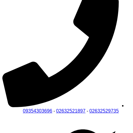
09354303696
-
02632521897
-
02632529735