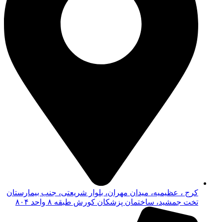
کرج ، عظیمیه، میدان مهران، بلوار شریعتی، جنب بیمارستان
تخت جمشید، ساختمان پزشکان کورش طبقه ۸ واحد ۸۰۴