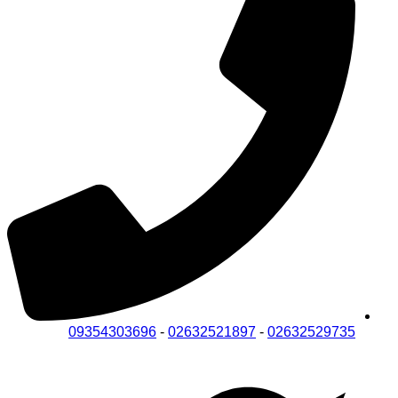
09354303696
-
02632521897
-
02632529735