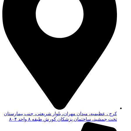
کرج ، عظیمیه، میدان مهران، بلوار شریعتی، جنب بیمارستان
تخت جمشید، ساختمان پزشکان کورش طبقه ۸ واحد ۸۰۴