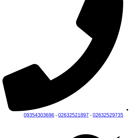
09354303696
-
02632521897
-
02632529735