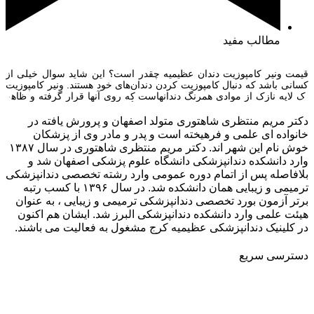
مطالب مفید
قیمت ونیر کامپوزیت دندان عظیمیه چقدر است؟ این شاید سوال خیلی از
کسانی باشد که دنبال کامپوزیت کردن دندان‌های خود هستند. ونیر کامپوزیت
یک لایه نازک از موادی همرنگ دندانهاست که روی آنها قرار گرفته و ظاهر
آنها را بهبود می‌بخشد. هزینه نهایی تحت تأثیر عوامل مختلفی مانند تعداد
دندان‌ها، کیفیت مواد و تخصص دندانپزشک […]
دکتر مریم منتظری شاهتوری متولد اصفهان و پرورش یافته در
خانواده ای علمی و فرهیخته است و پدر و مادر وی از پزشکان
خوش نام این شهر اند. دکتر مریم منتظری شاهتوری در سال ۱۳۸۷
وارد دانشکده دندانپزشکی دانشگاه علوم پزشکی اصفهان شد و
بلافاصله پس از اتمام دوره عمومی وارد رشته تخصصی دندانپزشکی
ترمیمی و زیبایی همان دانشکده شد. در سال ۱۳۹۶ با کسب رتبه
برتر آزمون بورد تخصصی دندانپزشکی ترمیمی و زیبایی ، به عنوان
هیئت علمی وارد دانشکده دندانپزشکی البرز شد. ایشان هم اکنون
در کلینیک دندانپزشکی عظیمیه کرج مشغول به فعالیت می باشند.
دسترسی سریع