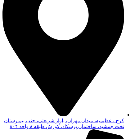
کرج ، عظیمیه، میدان مهران، بلوار شریعتی، جنب بیمارستان
تخت جمشید، ساختمان پزشکان کورش طبقه ۸ واحد ۸۰۴