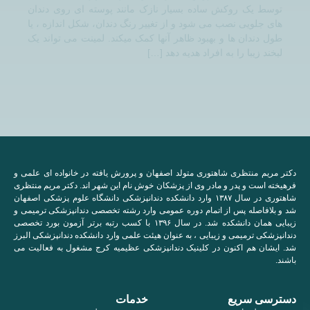
توسط یک روکش ساده بسیار نازک مانند پوسته ای روی دندان
های جلویی نصب می شود و از تغییر رنگ دندان، شکل اندازه ، یا
طول دندان ها و بهبود ظاهر آنها کمک میکند. لمینت می تواند یک
لبخند زیبا را به افراد هدیه دهد […]
دکتر مریم منتظری شاهتوری متولد اصفهان و پرورش یافته در خانواده ای علمی و
فرهیخته است و پدر و مادر وی از پزشکان خوش نام این شهر اند. دکتر مریم منتظری
شاهتوری در سال ۱۳۸۷ وارد دانشکده دندانپزشکی دانشگاه علوم پزشکی اصفهان
شد و بلافاصله پس از اتمام دوره عمومی وارد رشته تخصصی دندانپزشکی ترمیمی و
زیبایی همان دانشکده شد. در سال ۱۳۹۶ با کسب رتبه برتر آزمون بورد تخصصی
دندانپزشکی ترمیمی و زیبایی ، به عنوان هیئت علمی وارد دانشکده دندانپزشکی البرز
شد. ایشان هم اکنون در کلینیک دندانپزشکی عظیمیه کرج مشغول به فعالیت می
باشند.
دسترسی سریع
خدمات