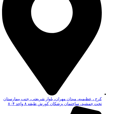
کرج ، عظیمیه، میدان مهران، بلوار شریعتی، جنب بیمارستان
تخت جمشید، ساختمان پزشکان کورش طبقه ۸ واحد ۸۰۴