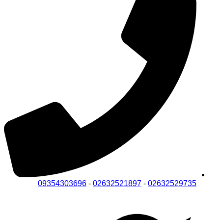
09354303696
-
02632521897
-
02632529735