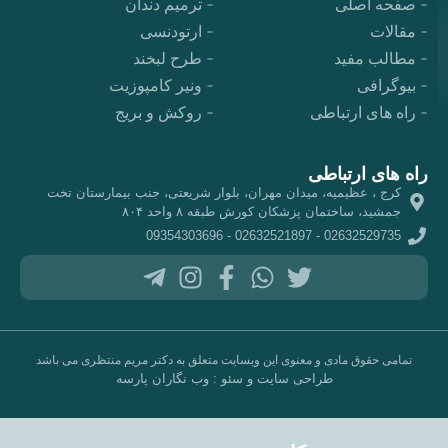
صفحه اصلی
ترمیم دندان
مقالات
ارتودنسی
مطالب مفید
طرح لبخند
بیوگرافی
ونیر کامپوزیت
راه های ارتباطی
روکش و بریج
راه های ارتباطی
کرج ، عظیمیه، میدان مهران، بلوار شریعتی، جنب بیمارستان تخت
جمشید، ساختمان پزشکان کورش طبقه ۸ واحد ۸۰۴
09354303696
-
02632521897
-
02632529735
تمامی حقوق مادی و معنوی این وبسایت متعلق به دکتر مریم منتظری می باشد
طراحی سایت
و
سئو
:
وب نگاران پارسه