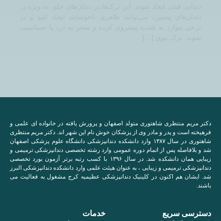
دندانی قبلی ایجاد شوند. این ترک‌ها در دندان‌های جلو، به ویژه در
دندان‌های پیشین، می‌توانند ظاهری ناخوشایند ایجاد کنند و در
برخی موارد به شدت پیشروی کرده و منجر به درد یا حساسیت
شوند. ترک موی […]
دکتر مریم منتظری شاهتوری متولد اصفهان و پرورش یافته در خانواده ای علمی و
فرهیخته است و پدر و مادر وی از پزشکان خوش نام این شهر اند. دکتر مریم منتظری
شاهتوری در سال ۱۳۸۷ وارد دانشکده دندانپزشکی دانشگاه علوم پزشکی اصفهان
شد و بلافاصله پس از اتمام دوره عمومی وارد رشته تخصصی دندانپزشکی ترمیمی و
زیبایی همان دانشکده شد. در سال ۱۳۹۶ با کسب رتبه برتر آزمون بورد تخصصی
دندانپزشکی ترمیمی و زیبایی ، به عنوان هیئت علمی وارد دانشکده دندانپزشکی البرز
شد. ایشان هم اکنون در کلینیک دندانپزشکی عظیمیه کرج مشغول به فعالیت می
باشند.
دسترسی سریع
خدمات