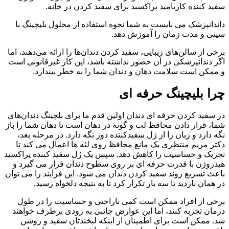
سفید کننده کاربامید پراکسید برای سفید کردن در خانه.
داندانپزشک می بایست به شما نحوه استفاده از محلول بلیچینگ با
سینی و مدت زمان را آموزش دهد.
برخی از سالن‌های زیبایی، سفید کردن دندان‌ها را ارائه می‌دهند، اما
اگر دندانپزشکی در آن حضور نداشته باشد، این کار غیرقانونی است
و ممکن است سلامت دهان و دندان شما را به خطر بیندازد.
چرا بلیچینگ حرفه ای
در سفید کردن حرفه ای دندان اولین قدم ما برای بلچینگ دندان‌های
شما، قرار دادن محافظ لب و گونه در دهان است تا دهان شما را باز
نگه دارد و زبان را از ژل سفیدکننده دور نگه دارد. در مرحله بعد،
دکتر مریم منتظری یک مانع محافظ روی لثه ها اعمال می کند تا
تحریک و حساسیت را کاهش دهد. سپس یک ژل سفید کننده پراکسید
هیدروژن با قدرت حرفه ای بر روی سطوح دندان قرار می گیرد و
باعث تسریع روند سفید کردن دندان می شود. این فرآیند را می توان
در همان بازدید تا سه بار تکرار کرد تا به نتیجه دلخواه رسید.
برخی از افراد ممکن است کمی ناراحتی و حساسیت را در طول
درمان تجربه کنند، اما این عوارض جانبی به زودی برطرف خواهند
شد. ممکن است برای اطمینان از اینکه لبخندتان سفید و روشن