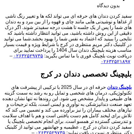
بدون دیدگاه
سفید کردن دندان های حرفه ای می تواند لکه ها و تغییر رنگ ناشی
از غذاها و نوشیدنی هایی مانند چای و قهوه را از بین ببرد و به دندان
های شما را پس از یک جلسه تا هشت درجه سفیدتر شوند. اگر درک
دقیقی از این روش داشته باشید، می توانید انتظار داشته باشید که
نتایجی را ببینید که اعتماد به نفس شما را بهبود بخشد.شما می توانید
در کلینیک دکتر مریم منتظری در کرج با شرایط ویژه و قیمت بسیار
مناسب هزینه بلیچینگ دندان سال 1404 را پرداخت نمایید برای
دریافت نوبت بلچینگ فوری با ما تماس بگیرید:
۰۲۶۳۲۵۲۹۷۳۵
–
۰۲۶۳۲۵۲۱۸۹۷
بلیچینگ تخصصی دندان در کرج
بلچینگ دندان
حرفه ای در سال 2025 با ترکیبی از پیشرفت های
تکنولوژیکی، درمان های شخصی و تمایل رو به رشد به سمت گزینه
های طبیعی و پایدار مشخص می شود. این روندها نه تنها نشان دهنده
تعهد صنعت دندانپزشکی به نوآوری و ایمنی است، بلکه ترجیحات و
نیازهای مختلف بیماران را نیز برآورده می کند و تضمین می کند که
تلاش برای لبخند کامل هم دست یافتنی است و هم با اهداف سلامت
و تندرستی گسترده تر همسو است. برای انجام تخصصی بلچینگ یا
سفید کردن دندان در کرج ، عظیمیه و جهانشهر می توانید از کلینیک
دکتر منتظری نوبت دریافت نمایید:
۰۲۶۳۲۵۲۹۷۳۵
–