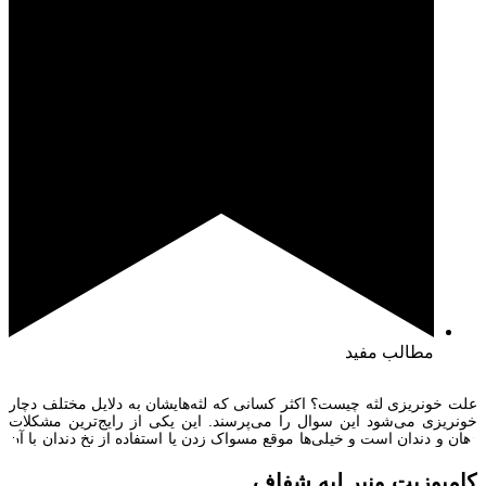
مطالب مفید
علت خونریزی لثه چیست؟ اکثر کسانی که لثه‌هایشان به دلایل مختلف دچار
خونریزی می‌شود این سوال را می‌پرسند. این یکی از رایج‌ترین مشکلات
دهان و دندان است و خیلی‌ها موقع مسواک زدن یا استفاده از نخ دندان با آن
مواجه می‌شوند. بعضی افراد تصور می‌کنند خون دیدن روی مسواک یا نخ
دندان طبیعی است ولی […]
کامپوزیت ونیر لبه شفاف