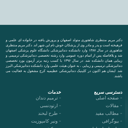
دکتر مریم منتظری شاهتوری متولد اصفهان و پرورش یافته در خانواده ای علمی و
فرهیخته است و پدر و مادر وی از پزشکان خوش نام این شهر اند. دکتر مریم منتظری
شاهتوری در سال ۱۳۸۷ وارد دانشکده دندانپزشکی دانشگاه علوم پزشکی اصفهان
شد و بلافاصله پس از اتمام دوره عمومی وارد رشته تخصصی دندانپزشکی ترمیمی و
زیبایی همان دانشکده شد. در سال ۱۳۹۶ با کسب رتبه برتر آزمون بورد تخصصی
دندانپزشکی ترمیمی و زیبایی ، به عنوان هیئت علمی وارد دانشکده دندانپزشکی البرز
شد. ایشان هم اکنون در کلینیک دندانپزشکی عظیمیه کرج مشغول به فعالیت می
باشند.
دسترسی سریع
خدمات
صفحه اصلی
ترمیم دندان
مقالات
ارتودنسی
مطالب مفید
طرح لبخند
بیوگرافی
ونیر کامپوزیت