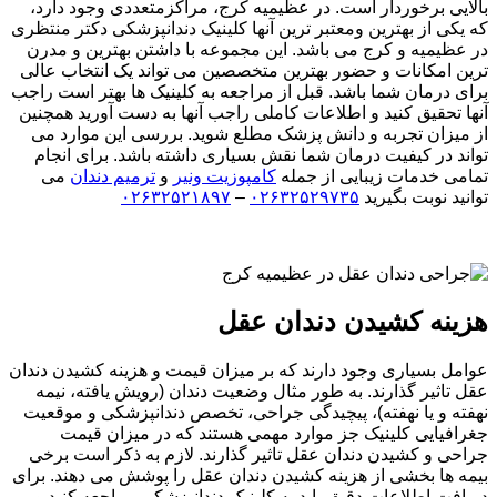
بالایی برخوردار است. در عظیمیه کرج، مراکزمتعددی وجود دارد،
که یکی از بهترین ومعتبر ترین آنها کلینیک دندانپزشکی دکتر منتظری
در عظیمیه و کرج می باشد. این مجموعه با داشتن بهترین و مدرن
ترین امکانات و حضور بهترین متخصصین می تواند یک انتخاب عالی
برای درمان شما باشد. قبل از مراجعه به کلینیک ها بهتر است راجب
آنها تحقیق کنید و اطلاعات کاملی راجب آنها به دست آورید همچنین
از میزان تجربه و دانش پزشک مطلع شوید. بررسی این موارد می
تواند در کیفیت درمان شما نقش بسیاری داشته باشد. برای انجام
تمامی خدمات زیبایی از جمله
کامپوزیت ونیر
و
ترمیم دندان
می
توانید نوبت بگیرید
۰۲۶۳۲۵۲۹۷۳۵
–
۰۲۶۳۲۵۲۱۸۹۷
هزینه کشیدن دندان عقل
عوامل بسیاری وجود دارند که بر میزان قیمت و هزینه کشیدن دندان
عقل تاثیر گذارند. به طور مثال وضعیت دندان (رویش یافته، نیمه
نهفته و یا نهفته)، پیچیدگی جراحی، تخصص دندانپزشکی و موقعیت
جغرافیایی کلینیک جز موارد مهمی هستند که در میزان قیمت
جراحی و کشیدن دندان عقل تاثیر گذارند. لازم به ذکر است برخی
بیمه ها بخشی از هزینه کشیدن دندان عقل را پوشش می دهند. برای
دریافت اطلاعات دقیق باید به کلینیک دندانپزشکی مراجعه کنید و