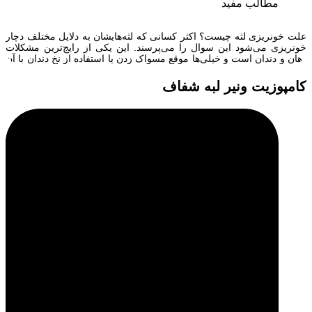
مطالب مفید
علت خونریزی لثه چیست؟ اکثر کسانی که لثه‌هایشان به دلایل مختلف دچار
خونریزی می‌شود این سوال را می‌پرسند. این یکی از رایج‌ترین مشکلات
دهان و دندان است و خیلی‌ها موقع مسواک زدن یا استفاده از نخ دندان با آن
مواجه می‌شوند. بعضی افراد تصور می‌کنند خون دیدن روی مسواک یا نخ
دندان طبیعی است ولی […]
کامپوزیت ونیر لبه شفاف