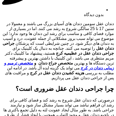
بدون دیدگاه
دندان عقل سومین دندان های آسیای بزرگ می باشند و معمولا در
سنین 17 تا 25 سالگی شروع به رشد می کنند. اما در بسیاری از
موارد فضای کافی و مناسب برای رشد این دندان ها وجود ندارد؛ این
موضوع می تواند سبب بروز مشکلاتی از جمله عفونت، درد و آسیب
به دندان های دیگر شود. در چنین شرایطی است که پزشکان
جراحی
دندان عقل
را توصیه می کنند. چنانچه به دنبال یک کلینیک برای
جراحی دندان عقل در عظیمیه کرج
هستید، پیشنهاد ما کلینیک دکتر
مریم منتظری می باشد ، این کلینیک با داشتن بهترین و پیشرفته
ترین دستگاه ها و بهترین
متخصص جراح دندان و
متخصص ترمیم و
زیبایی دندان در کرج
می تواند یک گزینه ایده آل باشد. در ادامه این
مطلب به بررسی
هزینه کشیدن دندان عقل در کرج
و مراقبت های
پس از جراحی دندان عقل می پردازیم.
چرا جراحی دندان عقل ضروری است؟
درصورتی که دندان عقل شروع به رشد کند و فضای کافی برای
رشد آن فراهم نباشد می تواند بسیار مشکل ساز شود و نیازمند
جراحی باشد. به طور مثال ایجاد عفونت لثه به دلیل تجمع باکتری ها
در ناحیه دندان عقل و وجود التهاب، همچنین با ایجاد فشار از طرف